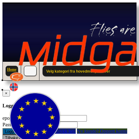
Home
Velg kategori fra hovedmenyen over
×
Logg inn til din konto.
epostadresse:
Passord:
Glemt passord? Trykk her.
Ny kunde? Opprett konto
Logg inn
Tilbake / Lukk