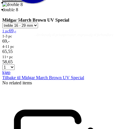
double 8
Midgar March Brown UV Special
69,-
1 pc
Fluer
Fluefiske
Fluebinding
Kurs & Guiding
- direktesalg til privatpersoner, engrossalg til forhandlere
1-3 pc
69,-
4-11 pc
65,55
11+ pc
58,65
kjøp
Tilbake til Midgar March Brown UV Special
No related items