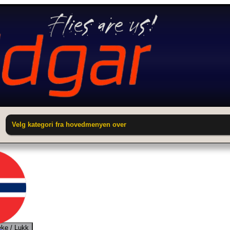
Velg kategori fra hovedmenyen over
ake / Lukk