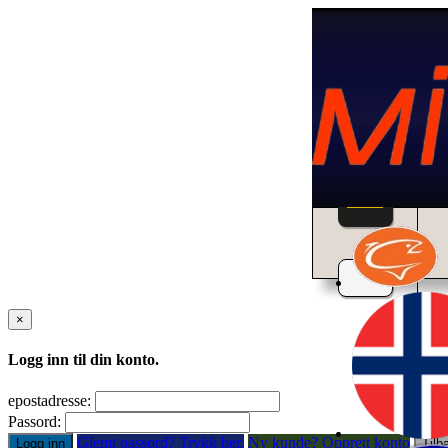
Home
×
Logg inn til din konto.
epostadresse:
Passord:
Glemt passord? Trykk her.
Ny kunde? Opprett konto
Logg inn
Tilb