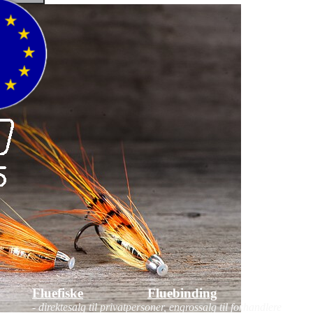
Fluefiske
Fluebinding
Kurs
- direktesalg til privatpersoner, engrossalg til forhandlere