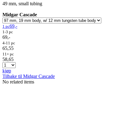
49 mm, small tubing
Midgar Cascade
69,-
1 pc
1-3 pc
69,-
4-11 pc
65,55
11+ pc
58,65
kjøp
Tilbake til Midgar Cascade
No related items