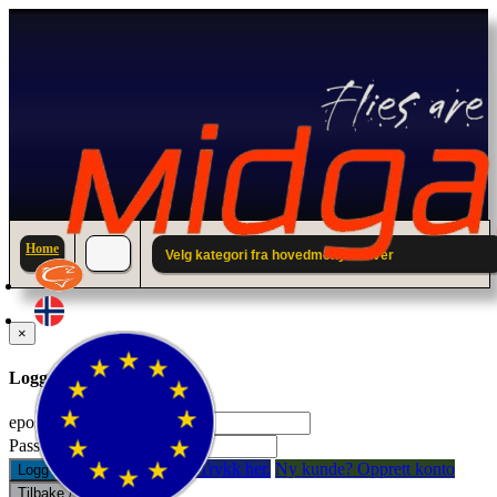
Home
Velg kategori fra hovedmenyen over
×
Logg inn til din konto.
epostadresse:
Passord:
Glemt passord? Trykk her.
Ny kunde? Opprett konto
Logg inn
Tilbake / Lukk