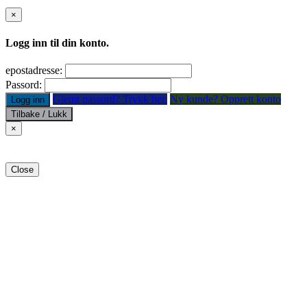
×
Logg inn til din konto.
epostadresse:
Passord:
Glemt passord? Trykk her.
Ny kunde? Opprett konto
Logg inn
Tilbake / Lukk
×
Close