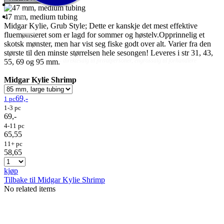
47 mm, medium tubing
Midgar Kylie, Grub Style; Dette er kanskje det mest effektive
fluemønsteret som er lagd for sommer og høstelv.Opprinnelig et
skotsk mønster, men har vist seg fiske godt over alt. Varier fra den
største til den minste størrelsen hele sesongen! Leveres i str 31, 43,
Fluer
Fluefiske
Fluebinding
Kurs & Guiding
- direktesalg til privatpersoner, engrossalg til forhandlere
55, 69 og 95 mm.
Midgar Kylie Shrimp
69,-
1 pc
1-3 pc
69,-
4-11 pc
65,55
11+ pc
58,65
kjøp
Tilbake til Midgar Kylie Shrimp
No related items