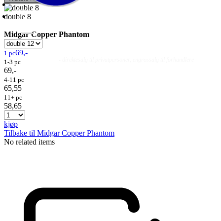
double 8
Midgar Copper Phantom
69,-
1 pc
Fluer
Fluefiske
Fluebinding
Kurs & Guiding
- direktesalg til privatpersoner, engrossalg til forhandlere
1-3 pc
69,-
4-11 pc
65,55
11+ pc
58,65
kjøp
Tilbake til Midgar Copper Phantom
No related items