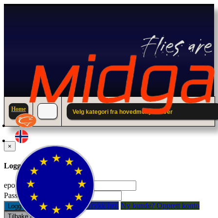
Home
Velg kategori fra hovedmenyen over
×
Logg inn til din konto.
epostadresse:
Passord:
Glemt passord? Trykk her.
Ny kunde? Opprett konto
Logg inn
Tilbake / Lukk