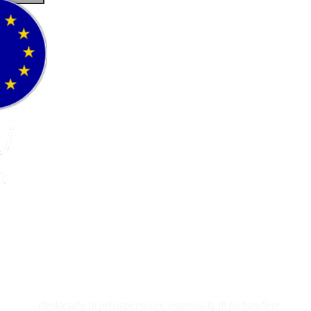
Fluefiske
Fluebinding
Kurs
- direktesalg til privatpersoner, engrossalg til forhandlere