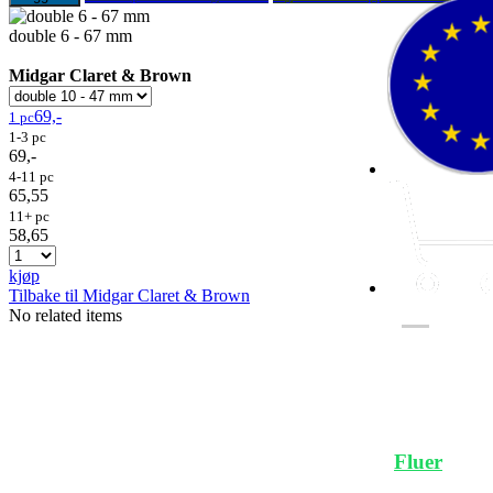
double 6 - 67 mm
Midgar Claret & Brown
69,-
1 pc
1-3 pc
69,-
4-11 pc
65,55
11+ pc
58,65
kjøp
Tilbake til Midgar Claret & Brown
No related items
Fluer