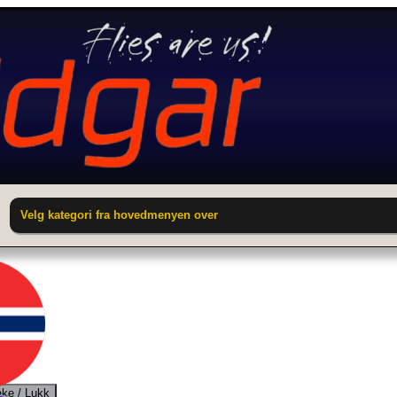
Velg kategori fra hovedmenyen over
ake / Lukk