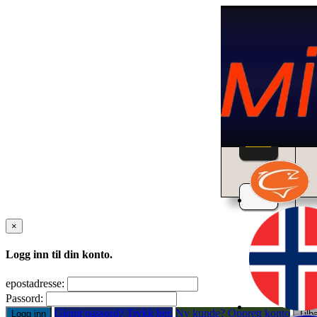
Home
×
Logg inn til din konto.
epostadresse:
Passord:
Glemt passord? Trykk her.
Ny kunde? Opprett konto
Logg inn
Tilb