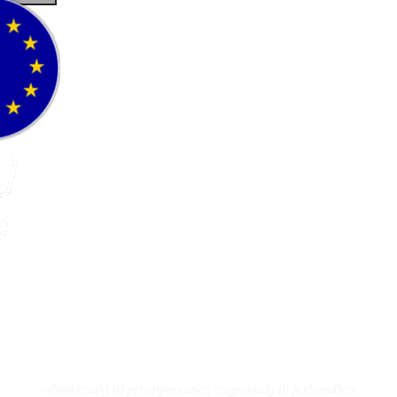
Fluefiske
Fluebinding
Kurs
- direktesalg til privatpersoner, engrossalg til forhandlere