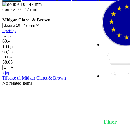
double 10 - 47 mm
Midgar Claret & Brown
69,-
1 pc
1-3 pc
69,-
4-11 pc
65,55
11+ pc
58,65
kjøp
Tilbake til Midgar Claret & Brown
No related items
Fluer