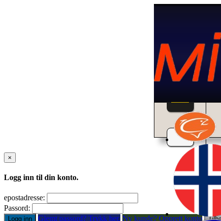
Home
×
Logg inn til din konto.
epostadresse:
Passord:
Glemt passord? Trykk her.
Ny kunde? Opprett konto
Logg inn
Tilb