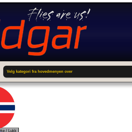
Velg kategori fra hovedmenyen over
ake / Lukk