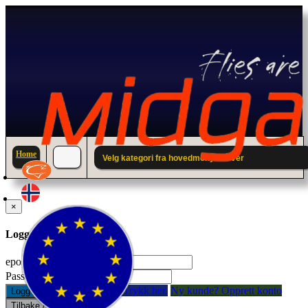
Home
Velg kategori fra hovedmenyen over
×
Logg inn til din konto.
epostadresse:
Passord:
Glemt passord? Trykk her.
Ny kunde? Opprett konto
Logg inn
Tilbake / Lukk