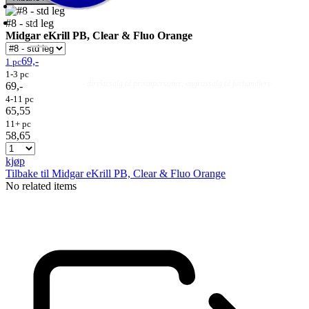
#8 - std leg
Midgar eKrill PB, Clear & Fluo Orange
69,-
1 pc
1-3 pc
Fluer
Fluefiske
Fluebinding
Kurs & Guiding
- direktesalg til privatpersoner, engrossalg til forhandlere
69,-
4-11 pc
65,55
11+ pc
58,65
kjøp
Tilbake til Midgar eKrill PB, Clear & Fluo Orange
No related items