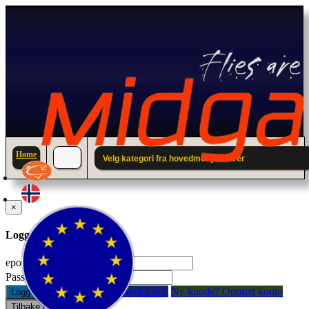
Home
Velg kategori fra hovedmenyen over
×
Logg inn til din konto.
epostadresse:
Passord:
Glemt passord? Trykk her.
Ny kunde? Opprett konto
Logg inn
Tilbake / Lukk