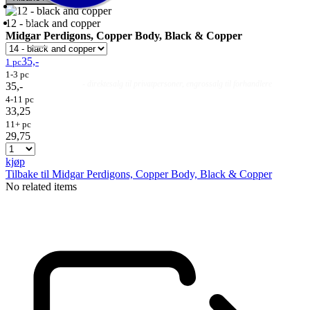
12 - black and copper
Midgar Perdigons, Copper Body, Black & Copper
35,-
1 pc
1-3 pc
Fluer
Fluefiske
Fluebinding
Kurs & Guiding
- direktesalg til privatpersoner, engrossalg til forhandlere
35,-
4-11 pc
33,25
11+ pc
29,75
kjøp
Tilbake til Midgar Perdigons, Copper Body, Black & Copper
No related items