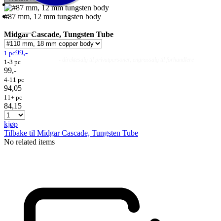
#87 mm, 12 mm tungsten body
Midgar Cascade, Tungsten Tube
99,-
1 pc
Fluer
Fluefiske
Fluebinding
Kurs & Guiding
- direktesalg til privatpersoner, engrossalg til forhandlere
1-3 pc
99,-
4-11 pc
94,05
11+ pc
84,15
kjøp
Tilbake til Midgar Cascade, Tungsten Tube
No related items