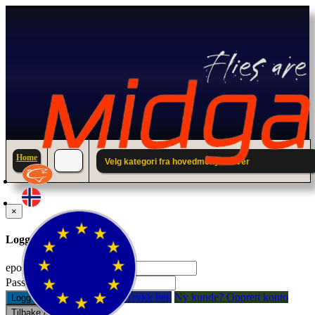
Home
Velg kategori fra hovedmenyen over
×
Logg inn til din konto.
epostadresse:
Passord:
Glemt passord? Trykk her.
Ny kunde? Opprett konto
Logg inn
Tilbake / Lukk