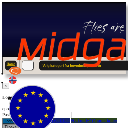
Home
Velg kategori fra hovedmenyen over
×
Logg inn til din konto.
epostadresse:
Passord:
Glemt passord? Trykk her.
Ny kunde? Opprett konto
Logg inn
Tilbake / Lukk