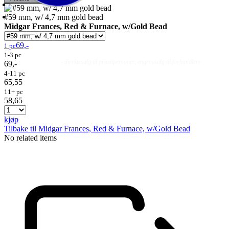
#59 mm, w/ 4,7 mm gold bead
Midgar Frances, Red & Furnace, w/Gold Bead
69,-
1 pc
1-3 pc
Fluer
Fluefiske
Fluebinding
Kurs & Guiding
- direktesalg til privatpersoner, engrossalg til forhandlere
69,-
4-11 pc
65,55
11+ pc
58,65
kjøp
Tilbake til Midgar Frances, Red & Furnace, w/Gold Bead
No related items