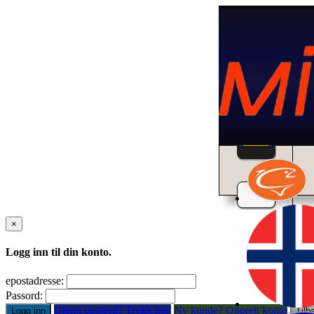
Home
×
Logg inn til din konto.
epostadresse:
Passord:
Glemt passord? Trykk her.
Ny kunde? Opprett konto
Logg inn
Tilb