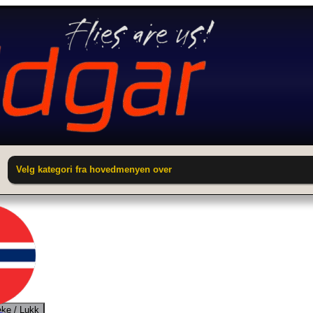
Velg kategori fra hovedmenyen over
ake / Lukk