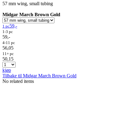
57 mm wing, small tubing
Midgar March Brown Gold
59,-
1 pc
1-3 pc
59,-
4-11 pc
56,05
11+ pc
50,15
kjøp
Tilbake til Midgar March Brown Gold
No related items