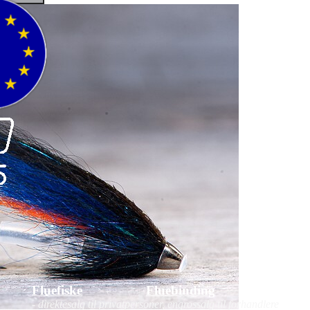
Fluefiske
Fluebinding
Kurs
- direktesalg til privatpersoner, engrossalg til forhandlere