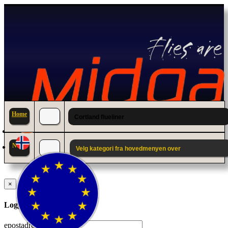
Home
Cortland flueliner
News
Velg kategori fra hovedmenyen over
×
Logg inn til din konto.
epostadresse: