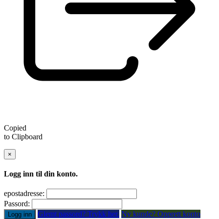
Copied
to Clipboard
×
Logg inn til din konto.
epostadresse:
Passord:
Glemt passord? Trykk her.
Ny kunde? Opprett konto
Logg inn