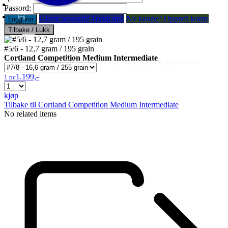
Passord:
Glemt passord? Trykk her.
Ny kunde? Opprett konto
Logg inn
Tilbake / Lukk
#5/6 - 12,7 gram / 195 grain
Fluer
Fluefiske
Fluebinding
Kurs & Guiding
Cortland Competition Medium Intermediate
- direktesalg til privatpersoner, engrossalg til forhandlere
1.199,-
1 pc
kjøp
Tilbake til Cortland Competition Medium Intermediate
No related items