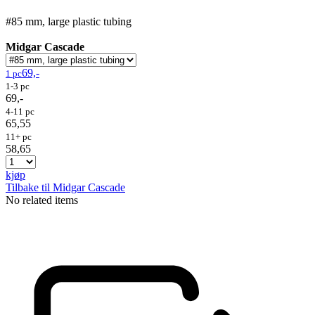
#85 mm, large plastic tubing
Midgar Cascade
69,-
1 pc
1-3 pc
69,-
4-11 pc
65,55
11+ pc
58,65
kjøp
Tilbake til Midgar Cascade
No related items