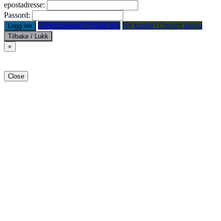
epostadresse:
Passord:
Glemt passord? Trykk her.
Ny kunde? Opprett konto
Logg inn
Tilbake / Lukk
×
Close