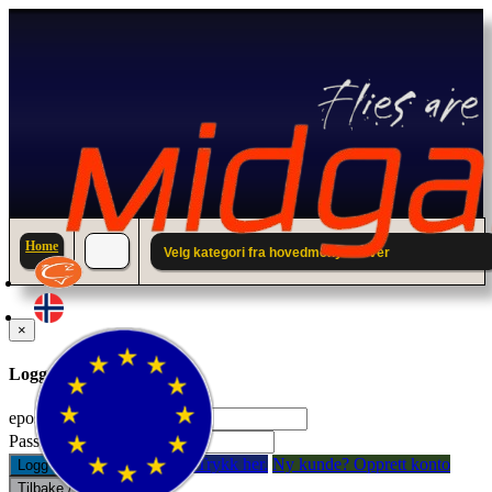
Home
Velg kategori fra hovedmenyen over
×
Logg inn til din konto.
epostadresse:
Passord:
Glemt passord? Trykk her.
Ny kunde? Opprett konto
Logg inn
Tilbake / Lukk