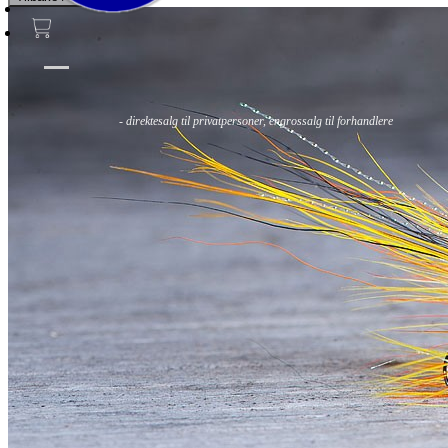
Fluer
Fluefiske
Fluebinding
Kurs & Guiding
- direktesalg til privatpersoner, engrossalg til forhandlere