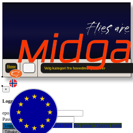
Home
Velg kategori fra hovedmenyen over
×
Logg inn til din konto.
epostadresse:
Passord:
Glemt passord? Trykk her.
Ny kunde? Opprett konto
Logg inn
Tilbake / Lukk