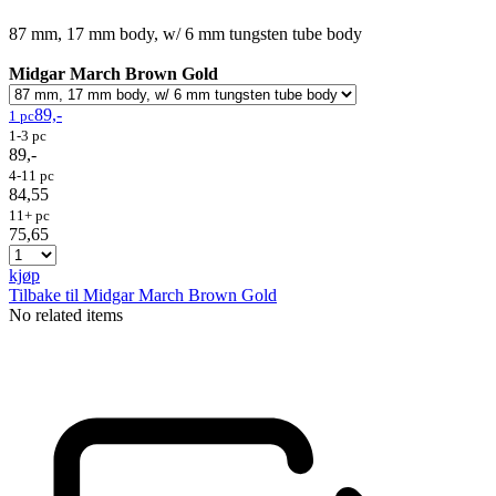
87 mm, 17 mm body, w/ 6 mm tungsten tube body
Midgar March Brown Gold
89,-
1 pc
1-3 pc
89,-
4-11 pc
84,55
11+ pc
75,65
kjøp
Tilbake til Midgar March Brown Gold
No related items