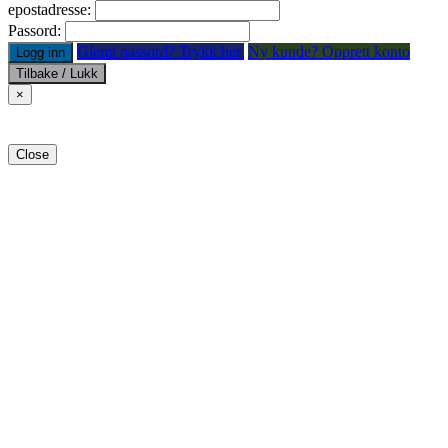
epostadresse:
Passord:
Glemt passord? Trykk her.
Ny kunde? Opprett konto
Logg inn
Tilbake / Lukk
×
Close