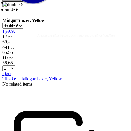
double 6
Midgar Lazer, Yellow
69,-
1 pc
Fluer
Fluefiske
Fluebinding
Kurs & Guiding
- direktesalg til privatpersoner, engrossalg til forhandlere
1-3 pc
69,-
4-11 pc
65,55
11+ pc
58,65
kjøp
Tilbake til Midgar Lazer, Yellow
No related items