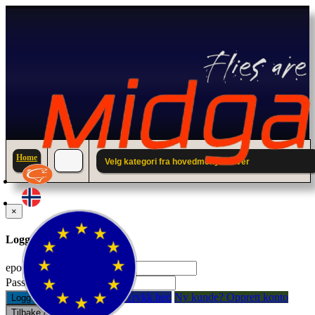
Home
Velg kategori fra hovedmenyen over
×
Logg inn til din konto.
epostadresse:
Passord:
Glemt passord? Trykk her.
Ny kunde? Opprett konto
Logg inn
Tilbake / Lukk