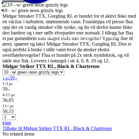
10 - w/ green neon grizzly legs
Midgar Streaker TTX, Gurgling RL er bundet for et aktivt fiske med
en vårflue i turbulent, strømmende vann. Foamleppa vil presse flua
opp der en vanlig streaker ville synke, og du vil derfor kunne fiske
den hardere og i mer røffe elvepartier enn normalt. I tillegg har flua
Fluer
Fluefiske
Fluebinding
Kurs & Guiding
- direktesalg til privatpersoner, engrossalg til forhandlere
et par gummibein som skaper enda mer bevegelse! Ypperlig flue til
ørret, sjøørret og laks! Midgar Streaker TTX, Gurgling RL Den er
også perfekt å bruke i stille vann hvor du ønsker ekstra
overflatebevegelse! Flua er bundet på 2x sterk nymfekrok, og vil
takle stor fisk. Leveres i naturgrå i str 4, 6, 8, 10 og 12.
Midgar Striker TTX RL, Black & Chartreuse
59,-
1 pc
1-3 pc
59,-
4-11 pc
56,05
11+ pc
50,15
kjøp
Tilbake til Midgar Striker TTX RL, Black & Chartreuse
No related items