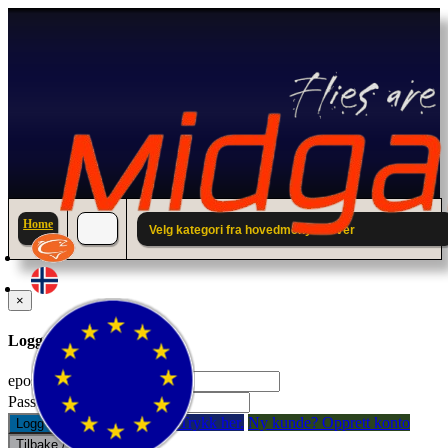
Home
Velg kategori fra hovedmenyen over
×
Logg inn til din konto.
epostadresse:
Passord:
Glemt passord? Trykk her.
Ny kunde? Opprett konto
Logg inn
Tilbake / Lukk