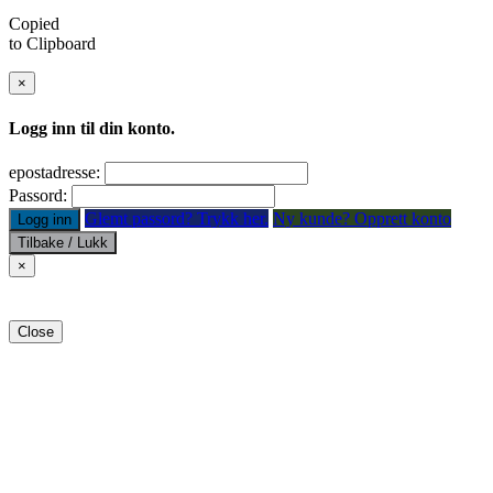
Copied
to Clipboard
×
Logg inn til din konto.
epostadresse:
Passord:
Glemt passord? Trykk her.
Ny kunde? Opprett konto
Logg inn
Tilbake / Lukk
×
Close