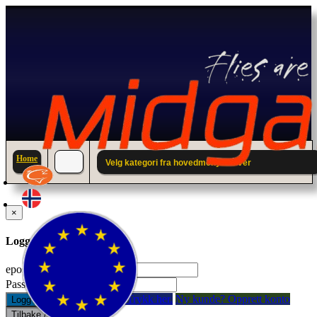
Home
Velg kategori fra hovedmenyen over
×
Logg inn til din konto.
epostadresse:
Passord:
Glemt passord? Trykk her.
Ny kunde? Opprett konto
Logg inn
Tilbake / Lukk