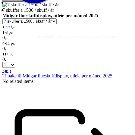
7 skuffer a 1500 / skuff / år
Midgar flueskuffdisplay, utleie per måned 2025
0,-
1 pc
1-3 pc
Fluer
Fluefiske
Fluebinding
Kurs & Guiding
- direktesalg til privatpersoner, engrossalg til forhandlere
0,-
4-11 pc
0,-
11+ pc
0,-
kjøp
Tilbake til Midgar flueskuffdisplay, utleie per måned 2025
No related items