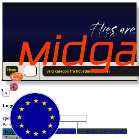
Home
Velg kategori fra hovedmenyen over
×
Logg inn til din konto.
epostadresse:
Passord:
Glemt passord? Trykk her.
Ny kunde? Opprett konto
Logg inn
Tilbake / Lukk