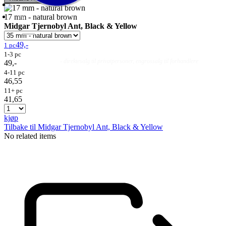
17 mm - natural brown
Midgar Tjernobyl Ant, Black & Yellow
49,-
1 pc
1-3 pc
Fluer
Fluefiske
Fluebinding
Kurs & Guiding
- direktesalg til privatpersoner, engrossalg til forhandlere
49,-
4-11 pc
46,55
11+ pc
41,65
kjøp
Tilbake til Midgar Tjernobyl Ant, Black & Yellow
No related items