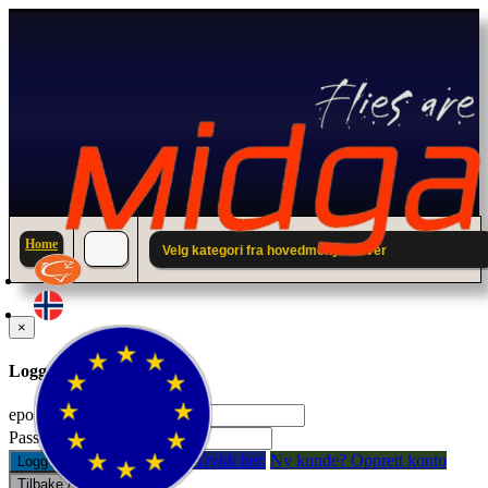
Home
Velg kategori fra hovedmenyen over
×
Logg inn til din konto.
epostadresse:
Passord:
Glemt passord? Trykk her.
Ny kunde? Opprett konto
Logg inn
Tilbake / Lukk