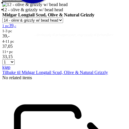
12 - olive & grizzly w/ bead head
Midgar Longtail Scud, Olive & Natural Grizzly
39,-
1 pc
1-3 pc
Fluer
Fluefiske
Fluebinding
Kurs & Guiding
- direktesalg til privatpersoner, engrossalg til forhandlere
39,-
4-11 pc
37,05
11+ pc
33,15
kjøp
Tilbake til Midgar Longtail Scud, Olive & Natural Grizzly
No related items