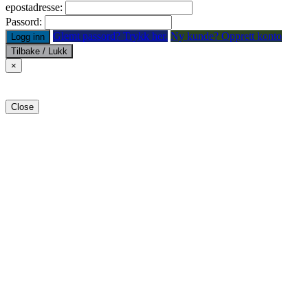
epostadresse:
Passord:
Glemt passord? Trykk her.
Ny kunde? Opprett konto
Logg inn
Tilbake / Lukk
×
Close