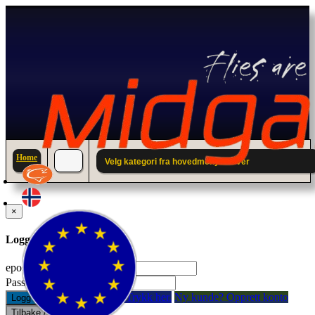
Home
Velg kategori fra hovedmenyen over
×
Logg inn til din konto.
epostadresse:
Passord:
Glemt passord? Trykk her.
Ny kunde? Opprett konto
Logg inn
Tilbake / Lukk