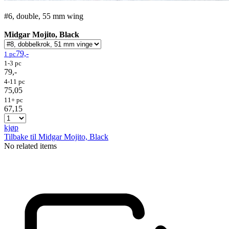
#6, double, 55 mm wing
Midgar Mojito, Black
79,-
1 pc
1-3 pc
79,-
4-11 pc
75,05
11+ pc
67,15
kjøp
Tilbake til Midgar Mojito, Black
No related items