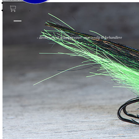
Fluer
Fluefiske
Fluebinding
Kurs & Guiding
- direktesalg til privatpersoner, engrossalg til forhandlere