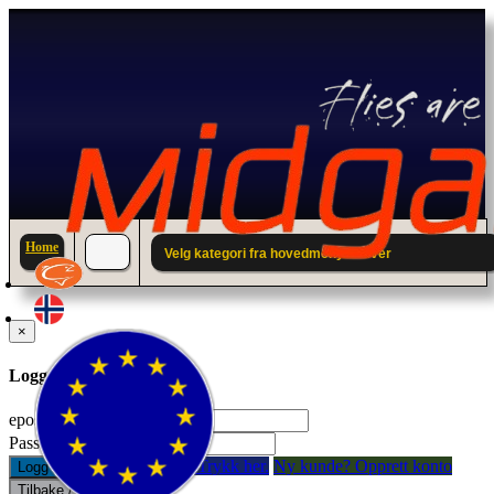
Home
Velg kategori fra hovedmenyen over
×
Logg inn til din konto.
epostadresse:
Passord:
Glemt passord? Trykk her.
Ny kunde? Opprett konto
Logg inn
Tilbake / Lukk