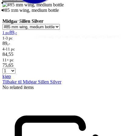
#85 mm wing, medium bottle
Midgar Sillen Silver
89,-
1 pc
Fluer
Fluefiske
Fluebinding
Kurs & Guiding
- direktesalg til privatpersoner, engrossalg til forhandlere
1-3 pc
89,-
4-11 pc
84,55
11+ pc
75,65
kjøp
Tilbake til Midgar Sillen Silver
No related items