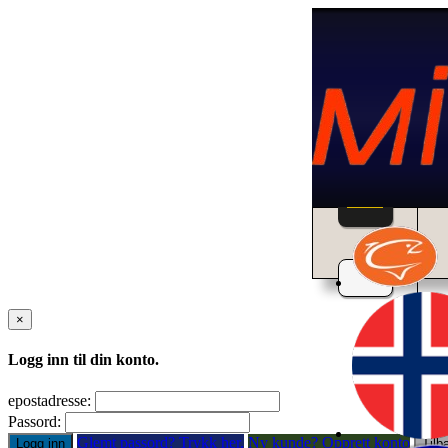
Home
×
Logg inn til din konto.
epostadresse:
Passord:
Glemt passord? Trykk her.
Ny kunde? Opprett konto
Logg inn
Tilb