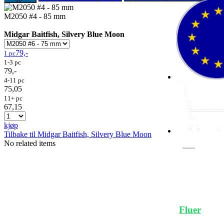
M2050 #4 - 85 mm
Midgar Baitfish, Silvery Blue Moon
79,-
1 pc
1-3 pc
79,-
4-11 pc
75,05
11+ pc
67,15
kjøp
Tilbake til Midgar Baitfish, Silvery Blue Moon
No related items
Fluer