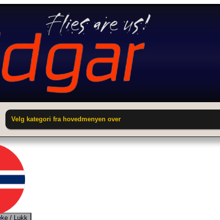
Velg kategori fra hovedmenyen over
ake / Lukk