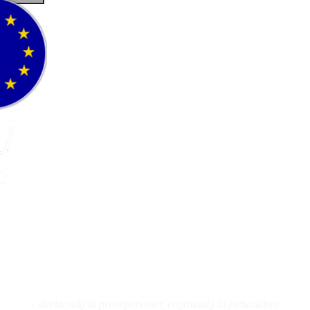
Fluefiske
Fluebinding
Kurs
- direktesalg til privatpersoner, engrossalg til forhandlere