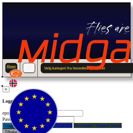
Home
Velg kategori fra hovedmenyen over
×
Logg inn til din konto.
epostadresse:
Passord:
Glemt passord? Trykk her.
Ny kunde? Opprett konto
Logg inn
Tilbake / Lukk