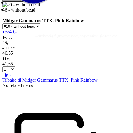
#6 - without bead
Midgar Gammarus TTX, Pink Rainbow
49,-
1 pc
Fluer
Fluefiske
Fluebinding
Kurs & Guiding
- direktesalg til privatpersoner, engrossalg til forhandlere
1-3 pc
49,-
4-11 pc
46,55
11+ pc
41,65
kjøp
Tilbake til Midgar Gammarus TTX, Pink Rainbow
No related items